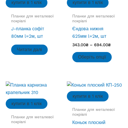
купити в 1 клік
купити в 1 клік
Планки для металевої
Планки для металевої
покрівлі
покрівлі
J-планка софіт
Єндова нижня
80мм l=2м, шт
625мм l=2м, шт
Діапазо
343.00
₴
–
694.00
₴
Читати далі
цін:
Цей
від
Оберіть опції
товар
343.00₴
до
має
694.00₴
кілька
варіант
Параме
купити в 1 клік
можна
купити в 1 клік
вибрат
Планки для металевої
на
покрівлі
Планки для металевої
сторінц
покрівлі
Коньок плоский
товару