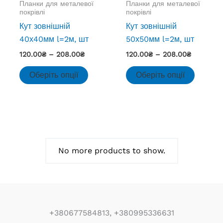
Планки для металевої
Планки для металевої
на
на
покрівлі
покрівлі
сторінці
сторінц
Кут зовнішній
Кут зовнішній
товару
товару
40х40мм l=2м, шт
50х50мм l=2м, шт
Діапазон
Діапазон
120.00
₴
–
208.00
₴
120.00
₴
–
208.00
₴
цін:
цін:
Цей
Цей
від
від
Оберіть опції
Оберіть опції
товар
товар
120.00₴
120.00₴
до
до
має
має
208.00₴
208.00₴
кілька
кілька
варіантів.
варіант
Параметри
Параме
можна
можна
No more products to show.
вибрати
вибрат
на
на
сторінці
сторінц
товару
товару
+380677584813, +380995336631