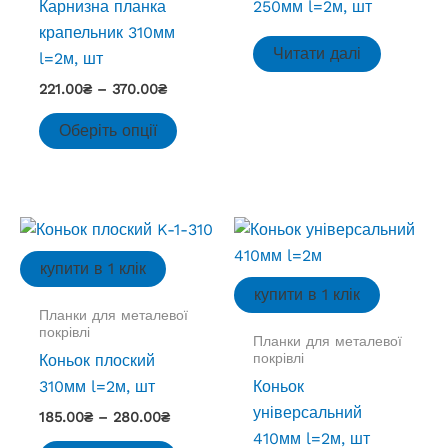
Карнизна планка
250мм l=2м, шт
крапельник 310мм
Читати далі
l=2м, шт
Діапазон
221.00
₴
–
370.00
₴
цін:
Цей
від
Оберіть опції
товар
221.00₴
до
має
370.00₴
кілька
варіантів.
Параметри
купити в 1 клік
можна
купити в 1 клік
вибрати
Планки для металевої
на
покрівлі
Планки для металевої
сторінці
покрівлі
Коньок плоский
товару
310мм l=2м, шт
Коньок
універсальний
Діапазон
185.00
₴
–
280.00
₴
цін:
410мм l=2м, шт
Цей