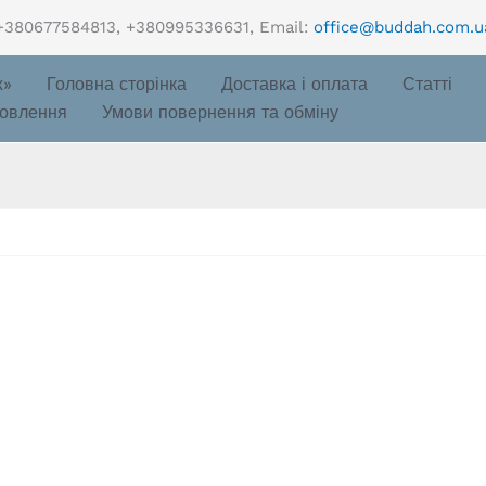
+380677584813, +380995336631, Email:
office@buddah.com.u
х»
Головна сторінка
Доставка і оплата
Статті
овлення
Умови повернення та обміну