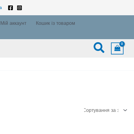
a
Мій аккаунт
Кошик із товаром
Пошук