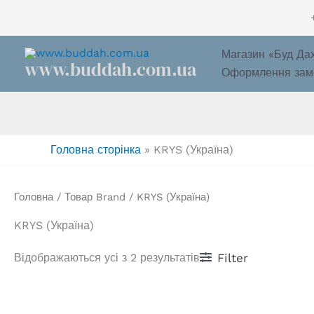
Перейти
до
вмісту
Магазин «Буд Да
www.buddah.com.ua
Оформлення зам
Головна сторінка
»
KRYS (Україна)
Головна
/ Товар Brand / KRYS (Україна)
KRYS (Україна)
Відображаються усі з 2 результатів
Filter