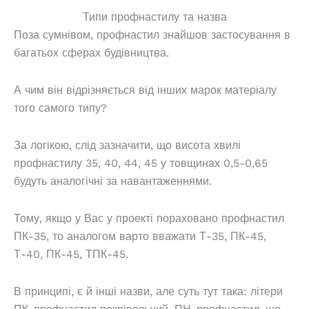
варіантів.
Параме
Типи профнастилу та назва
Параметри
можна
Поза сумнівом, профнастил знайшов застосування в
можна
вибрат
багатьох сферах будівництва.
вибрати
на
на
сторінц
сторінці
товару
А чим він відрізняється від інших марок матеріалу
товару
того самого типу?
За логікою, слід зазначити, що висота хвилі
профнастилу 35, 40, 44, 45 у товщинах 0,5-0,65
будуть аналогічні за навантаженнями.
Тому, якщо у Вас у проекті пораховано профнастил
ПК-35, то аналогом варто вважати Т-35,
ПК-45,
Т-40, ПК-45, ТПК-45.
В принципі, є й інші назви, але суть тут така: літери