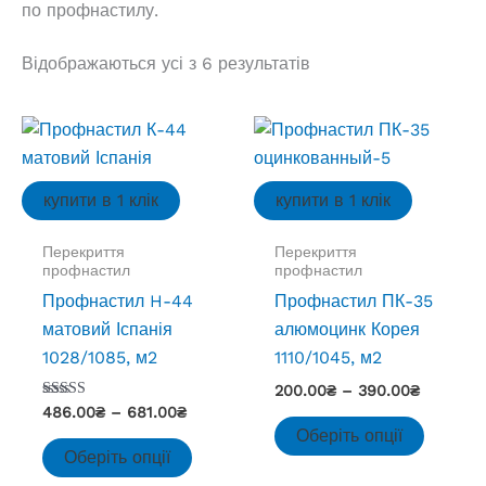
по профнастилу.
Відображаються усі з 6 результатів
купити в 1 клік
купити в 1 клік
Перекриття
Перекриття
профнастил
профнастил
Профнастил H-44
Профнастил ПК-35
матовий Іспанія
алюмоцинк Корея
1028/1085, м2
1110/1045, м2
Діапазо
200.00
₴
–
390.00
₴
цін:
Оцінено
Діапазон
486.00
₴
–
681.00
₴
Цей
в
від
цін:
Оберіть опції
4.00
Цей
товар
200.00₴
від
з 5
Оберіть опції
до
товар
486.00₴
має