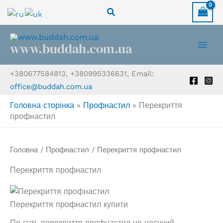
Перейти
Пошук
до
вмісту
www.buddah.com.ua
+380677584813, +380995336631, Email:
office@buddah.com.ua
Головна сторінка
»
Профнастил
»
Перекриття
профнастил
Головна
/
Профнастил
/ Перекриття профнастил
Перекриття профнастил
Перекриття профнастил купити
По суті, перекриття профнастил це несучий