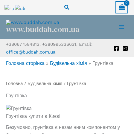
Перейти
Пошук
до
вмісту
www.buddah.com.ua
+380677584813, +380995336631, Email:
office@buddah.com.ua
Головна сторінка
»
Будівельна хімія
»
Грунтівка
Головна
/
Будівельна хімія
/ Грунтівка
Грунтівка
Грунтівка купити в Києві
Безумовно, грунтівка є незамінним компонентом у