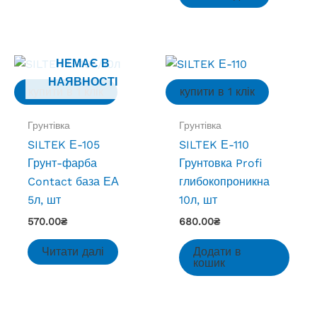
НЕМАЄ В
НАЯВНОСТІ
купити в 1 клік
купити в 1 клік
Грунтівка
Грунтівка
SILTEK Е-105
SILTEK Е-110
Грунт-фарба
Грунтовка Profi
Contact база ЕА
глибокопроникна
5л, шт
10л, шт
570.00
₴
680.00
₴
Читати далі
Додати в
кошик