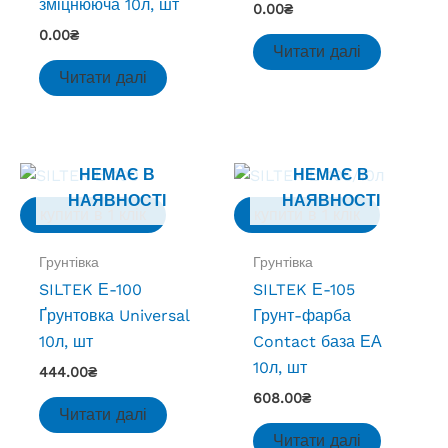
зміцнююча 10л, шт
0.00
₴
0.00
₴
Читати далі
Читати далі
НЕМАЄ В
НЕМАЄ В
НАЯВНОСТІ
НАЯВНОСТІ
купити в 1 клік
купити в 1 клік
Грунтівка
Грунтівка
SILTEK Е-100
SILTEK Е-105
Ґрунтовка Universal
Грунт-фарба
10л, шт
Contact база ЕА
10л, шт
444.00
₴
608.00
₴
Читати далі
Читати далі