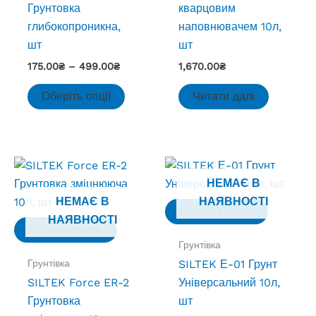
Грунтовка
кварцовим
глибокопроникна,
наповнювачем 10л,
шт
шт
Діапазон
175.00
₴
–
499.00
₴
1,670.00
₴
цін:
Цей
від
Оберіть опції
Читати далі
товар
175.00₴
до
має
499.00₴
кілька
варіантів.
Параметри
НЕМАЄ В
можна
НЕМАЄ В
НАЯВНОСТІ
купити в 1 клік
вибрати
НАЯВНОСТІ
купити в 1 клік
на
Грунтівка
сторінці
Грунтівка
SILTEK Е-01 Грунт
товару
SILTEK Force ER-2
Універсальний 10л,
Грунтовка
шт