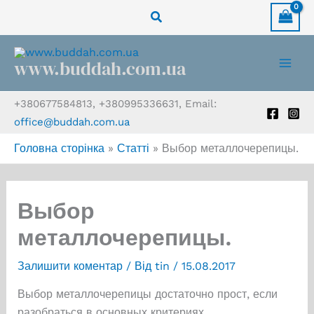
Перейти
Пошук
до
вмісту
www.buddah.com.ua
+380677584813, +380995336631, Email:
office@buddah.com.ua
Головна сторінка
»
Статті
»
Выбор металлочерепицы.
Выбор
металлочерепицы.
Залишити коментар
/ Від
tin
/
15.08.2017
Выбор металлочерепицы достаточно прост, если
разобраться в основных критериях.