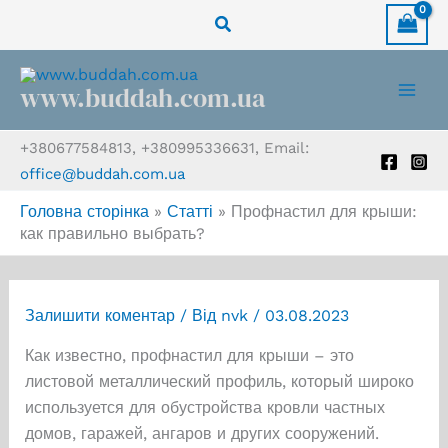
Перейти
Пошук
до
вмісту
www.buddah.com.ua
+380677584813, +380995336631, Email:
office@buddah.com.ua
Головна сторінка
»
Статті
»
Профнастил для крыши:
как правильно выбрать?
Залишити коментар
/ Від
nvk
/
03.08.2023
Как известно, профнастил для крыши – это
листовой металлический профиль, который широко
используется для обустройства кровли частных
домов, гаражей, ангаров и других сооружений.