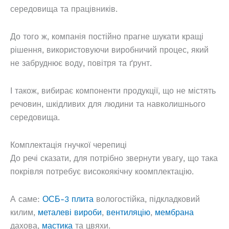
середовища та працівників.
До того ж, компанія постійно прагне шукати кращі
рішення, використовуючи виробничий процес, який
не забруднює воду, повітря та ґрунт.
І також, вибирає компоненти продукції, що не містять
речовин, шкідливих для людини та навколишнього
середовища.
Комплектація гнучкої черепиці
До речі сказати, для потрібно звернути увагу, що така
покрівля потребує високоякічну коомплектацію.
А саме:
ОСБ-3 плита
вологостійка, підкладковий
килим,
металеві вироби
,
вентиляцію
,
мембрана
дахова,
мастика
та цвяхи.