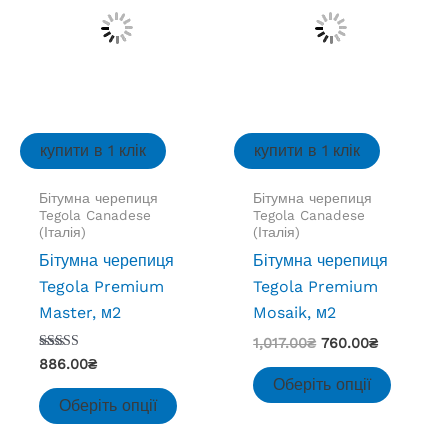
вибрати
вибрат
на
на
сторінці
сторінц
товару
товару
купити в 1 клік
купити в 1 клік
Бітумна черепиця
Бітумна черепиця
Tegola Canadese
Tegola Canadese
(Італія)
(Італія)
Бітумна черепиця
Бітумна черепиця
Tegola Premium
Tegola Premium
Master, м2
Mosaik, м2
Оригінальна
Поточна
1,017.00
₴
760.00
₴
ціна:
ціна:
Оцінено
886.00
₴
Цей
в
1,017.00₴.
760.00₴.
Оберіть опції
4.00
Цей
товар
з 5
Оберіть опції
товар
має
має