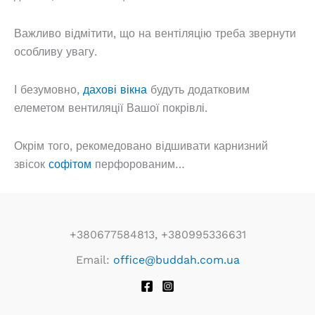
Важливо відмітити, що на вентіляцію треба звернути
особливу увагу.
І безумовно,
дахові вікна
будуть додатковим
елеметом вентиляції Вашої покрівлі.
Окрім того, рекомедовано відшивати карнизний
звісок
софітом
перфорованим…
+380677584813, +380995336631
Email:
office@buddah.com.ua