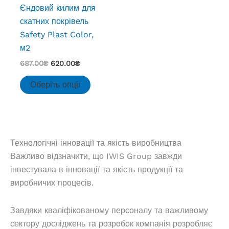
Єндовий килим для
скатних покрівель
Safety Plast Color,
м2
Оригінальна
Поточна
687.00
₴
620.00
₴
ціна:
ціна:
Цей
687.00₴.
620.00₴.
Оберіть опції
товар
має
кілька
варіантів.
Технологічні інновації та якість виробництва
Параметри
Важливо відзначити, що
IWIS Group
завжди
можна
інвестувала в інновації та якість продукції та
вибрати
виробничих процесів.
на
сторінці
товару
Завдяки кваліфікованому персоналу та важливому
сектору досліджень та розробок компанія розробляє