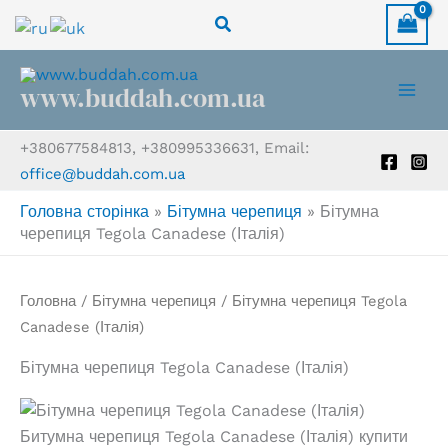
Перейти
Пошук
до
вмісту
www.buddah.com.ua
+380677584813, +380995336631, Email:
office@buddah.com.ua
Головна сторінка
»
Бітумна черепиця
»
Бітумна
черепиця Tegola Canadese (Італія)
Головна
/
Бітумна черепиця
/ Бітумна черепиця Tegola
Canadese (Італія)
Бітумна черепиця Tegola Canadese (Італія)
Битумна черепиця Tegola Canadese (Італія) купити