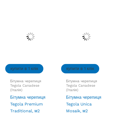
кілька
кілька
варіант
варіантів.
Параме
Параметри
можна
можна
вибрат
вибрати
на
на
сторінц
сторінці
товару
товару
купити в 1 клік
купити в 1 клік
Бітумна черепиця
Бітумна черепиця
Tegola Canadese
Tegola Canadese
(Італія)
(Італія)
Бітумна черепиця
Бітумна черепиця
Tegola Premium
Tegola Unica
Traditional, м2
Mosaik, м2