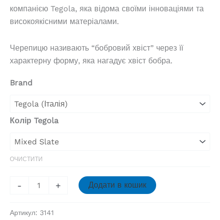
компанією Tegola, яка відома своїми інноваціями та
високоякісними матеріалами.
Черепицю називають “бобровий хвіст” через її
характерну форму, яка нагадує хвіст бобра.
Brand
Колір Tegola
ОЧИСТИТИ
Бітумна
-
+
Додати в кошик
черепиця
Tegola
Артикул:
3141