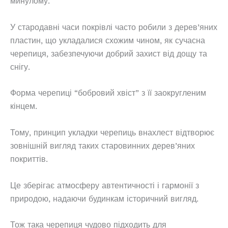
минулому.
У стародавні часи покрівлі часто робили з дерев’яних
пластин, що укладалися схожим чином, як сучасна
черепиця, забезпечуючи добрий захист від дощу та
снігу.
Форма черепиці “бобровий хвіст” з її заокругленим
кінцем.
Тому, принцип укладки черепиць внахлест відтворює
зовнішній вигляд таких старовинних дерев’яних
покриттів.
Це зберігає атмосферу автентичності і гармонії з
природою, надаючи будинкам історичний вигляд.
Тож така черепиця чудово підходить для