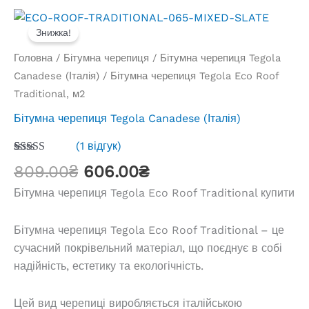
Знижка!
Головна
/
Бітумна черепиця
/
Бітумна черепиця Tegola
Canadese (Італія)
/ Бітумна черепиця Tegola Eco Roof
Traditional, м2
Бітумна черепиця Tegola Canadese (Італія)
(
1
відгук)
Рейтинг
1
Оригінальна
Поточна
809.00
₴
606.00
₴
4.00
з 5
на основі
ціна:
ціна:
Бітумна черепиця Tegola Eco Roof Traditional купити
опитування
809.00₴.
606.00₴.
покупця
Бітумна черепиця Tegola Eco Roof Traditional – це
сучасний покрівельний матеріал, що поєднує в собі
надійність, естетику та екологічність.
Цей вид черепиці виробляється італійською