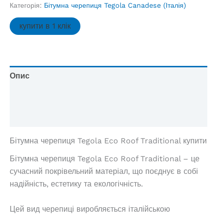
Eco
Категорія:
Бітумна черепиця Tegola Canadese (Італія)
Roof
Traditional,
купити в 1 клік
м2
кількість
Опис
Додаткова інформація
Відгуки (1)
Бітумна черепиця Tegola Eco Roof Traditional купити
Бітумна черепиця Tegola Eco Roof Traditional – це
сучасний покрівельний матеріал, що поєднує в собі
надійність, естетику та екологічність.
Цей вид черепиці виробляється італійською