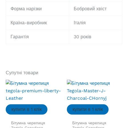
Форма нарізки
Бобровий хвіст
Країна-виробник
Італія
Гарантiя
30 років
Супутні товари
купити в 1 клік
купити в 1 клік
Бітумна черепиця
Бітумна черепиця
Tegola Canadese
Tegola Canadese