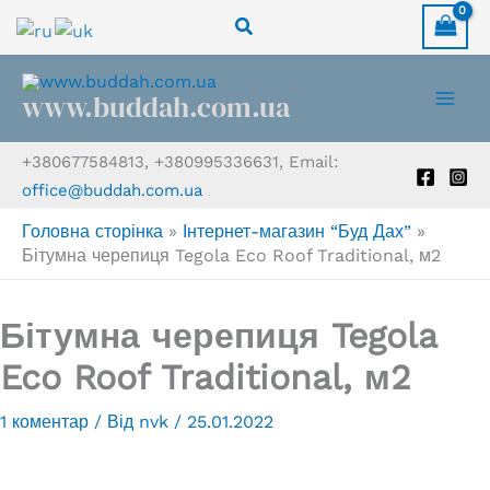
Перейти
Пошук
до
вмісту
www.buddah.com.ua
+380677584813, +380995336631, Email:
office@buddah.com.ua
Головна сторінка
»
Інтернет-магазин “Буд Дах”
»
Бітумна черепиця Tegola Eco Roof Traditional, м2
Бітумна черепиця Tegola
Eco Roof Traditional, м2
1 коментар
/ Від
nvk
/
25.01.2022