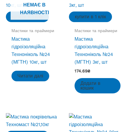
НЕМАЄ В
НАЯВНОСТІ
купити в 1 клік
купити в 1 клік
Мастики та праймери
Мастики та праймери
Мастика
Мастика
гідроізоляційна
гідроізоляційна
Техноніколь №24
Техноніколь №24
(МГТН) 10кг, шт
(МГТН) 3кг, шт
174.69
₴
Читати далі
Додати в
кошик