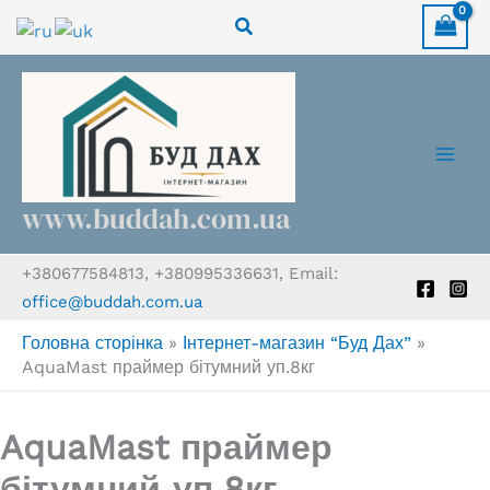
Перейти
Пошук
до
вмісту
www.buddah.com.ua
+380677584813, +380995336631, Email:
office@buddah.com.ua
Головна сторінка
»
Інтернет-магазин “Буд Дах”
»
AquaMast праймер бітумний уп.8кг
AquaMast праймер
бітумний уп.8кг