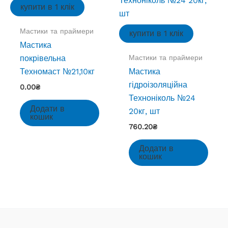
купити в 1 клік
Мастики та праймери
купити в 1 клік
Мастика
Мастики та праймери
покрівельна
Техномаст №21,10кг
Мастика
гідроізоляційна
0.00
₴
Техноніколь №24
Додати в
20кг, шт
кошик
760.20
₴
Додати в
кошик