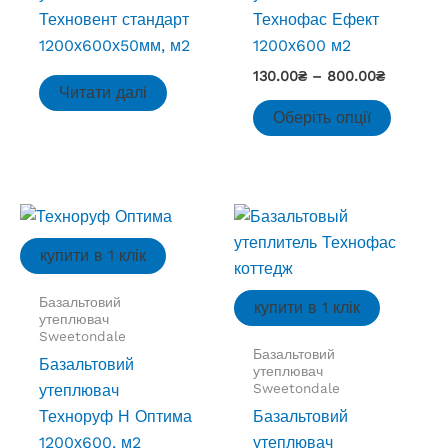
Техновент стандарт
Технофас Ефект
1200х600х50мм, м2
1200х600 м2
Діапазон
130.00
₴
–
800.00
₴
Читати далі
цін:
Цей
від
Оберіть опції
товар
130.00₴
до
має
800.00₴
кілька
варіант
Параме
купити в 1 клік
можна
вибрат
Базальтовий
купити в 1 клік
на
утеплювач
Sweetondale
сторінц
Базальтовий
товару
Базальтовий
утеплювач
Sweetondale
утеплювач
Техноруф Н Оптима
Базальтовий
1200х600, м2
утеплювач