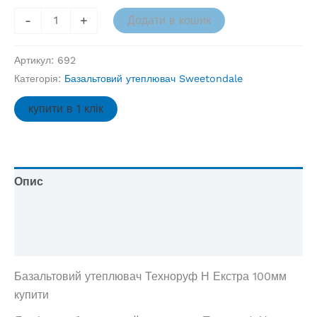
Базальтовий
-
+
Додати в кошик
утеплювач
Техноруф
Артикул:
692
Н
Категорія:
Базальтовий утеплювач Sweetondale
Екстра
1200х600,
купити в 1 клік
м2
кількість
Опис
Додаткова інформація
Відгуки (0)
Базальтовий утеплювач Техноруф Н Екстра 100мм
купити