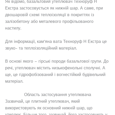
Як відомо, базальтовий утеплювач Техноруф Н
Екстра застосовується як нижній шар. А саме, при
двошаровій схемі теплоізоляції в покриттях із
залізобетону або металевого профільованого
настилу.
Для інформації, кам’яна вата Техноруф Н Екстра це
звуко- та теплоізоляційний матеріал.
В основі якого – гірські породи базальтової групи. До
речі, утеплювач містить низькофенольні сполучні. А
ще, це гідрофобізований і вогнестійкий будівельний
матеріал.
Область застосування утеплювача
Зазвичай, це плитний утеплювач, який
використовують як основний нижній шар, що
утеплює. Більше того, зазвичай, його застосовують у