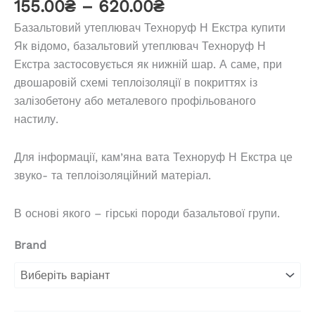
Діапазон
155.00
₴
–
620.00
₴
цін:
Базальтовий утеплювач Техноруф Н Екстра купити
від
Як відомо, базальтовий утеплювач Техноруф Н
155.00₴
Екстра застосовується як нижній шар. А саме, при
до
двошаровій схемі теплоізоляції в покриттях із
620.00₴
залізобетону або металевого профільованого
настилу.
Для інформації, кам’яна вата Техноруф Н Екстра це
звуко- та теплоізоляційний матеріал.
В основі якого – гірські породи базальтової групи.
Brand