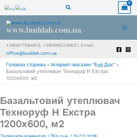
Перейти
Пошук
до
вмісту
www.buddah.com.ua
+380677584813, +380995336631, Email:
office@buddah.com.ua
Головна сторінка
»
Інтернет-магазин “Буд Дах”
»
Базальтовий утеплювач Техноруф Н Екстра
1200х600, м2
Базальтовий утеплювач
Техноруф Н Екстра
1200х600, м2
Залишити коментар
/ Від
nvk
/
15.03.2018