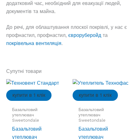
додатковий час, необхідний для евакуації людей,
документів та майна.
До речі, для облаштування плоскої покрівлі, у нас є
профнастил, профнастил,
євроруберойд
та
покрівельна вентиляція
.
Супутні товари
купити в 1 клік
купити в 1 клік
Базальтовий
Базальтовий
утеплювач
утеплювач
Sweetondale
Sweetondale
Базальтовий
Базальтовий
утеплювач
утеплювач