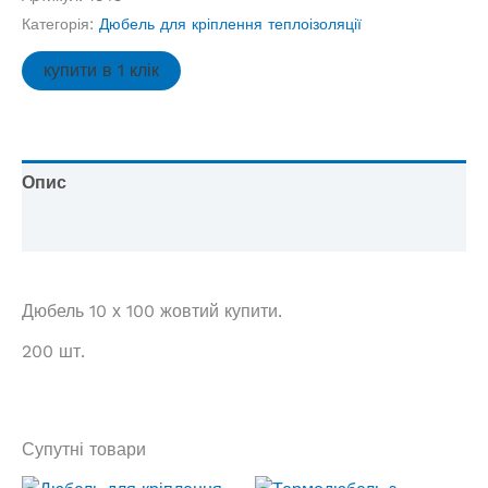
100
Категорія:
Дюбель для кріплення теплоізоляції
жовтий
кількість
купити в 1 клік
Опис
Відгуки (0)
Дюбель 10 х 100 жовтий купити.
200 шт.
Супутні товари