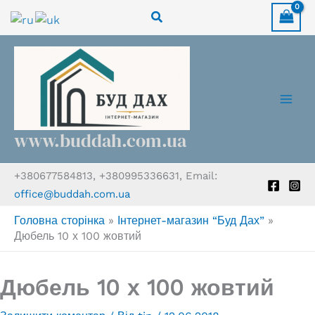
Перейти
Пошук
до
вмісту
www.buddah.com.ua
+380677584813, +380995336631, Email:
office@buddah.com.ua
Головна сторінка
»
Інтернет-магазин “Буд Дах”
»
Дюбель 10 х 100 жовтий
Дюбель 10 х 100 жовтий