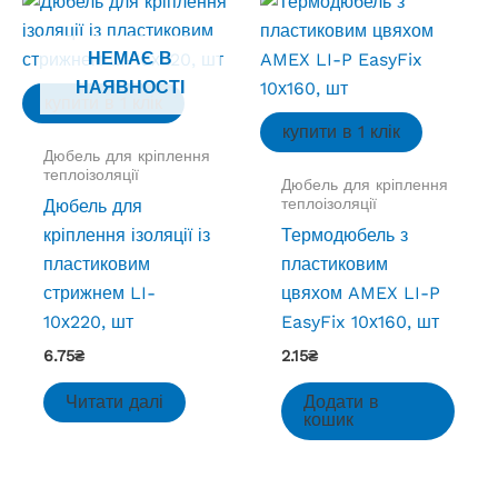
НЕМАЄ В
НАЯВНОСТІ
купити в 1 клік
купити в 1 клік
Дюбель для кріплення
теплоізоляції
Дюбель для кріплення
теплоізоляції
Дюбель для
кріплення ізоляції із
Термодюбель з
пластиковим
пластиковим
стрижнем LI-
цвяхом AMEX LI-P
10х220, шт
EasyFix 10х160, шт
6.75
₴
2.15
₴
Читати далі
Додати в
кошик