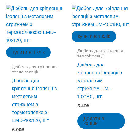
купити в 1 клік
Дюбель для кріплення
купити в 1 клік
теплоізоляції
Дюбель для
Дюбель для кріплення
теплоізоляції
кріплення ізоляції з
Дюбель для
металевим
кріплення ізоляції з
стрижнем LM-
металевим
10х180, шт
стрижнем з
5.42
₴
термоголовкою
Додати в
LMD-10х120, шт
кошик
6.00
₴