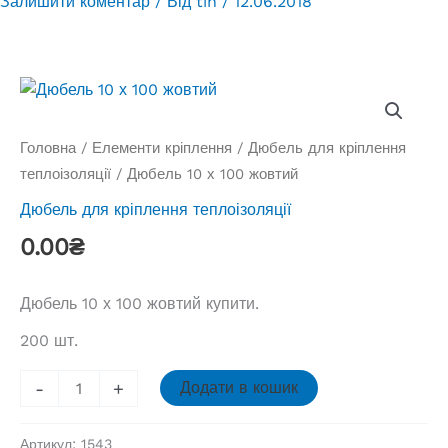
Залишити коментар
/ Від
tin
/
12.06.2018
Головна
/
Елементи кріплення
/
Дюбель для кріплення
теплоізоляції
/ Дюбель 10 х 100 жовтий
Дюбель для кріплення теплоізоляції
0.00
₴
Дюбель 10 х 100 жовтий купити.
200 шт.
Дюбель
-
+
Додати в кошик
10
х
Артикул:
1543