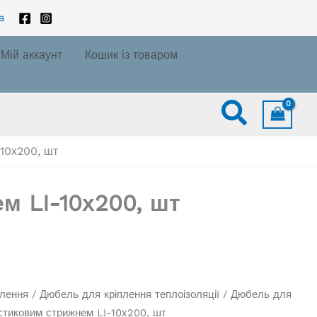
a
Мій аккаунт
Кошик із товаром
Пошук
-10х200, шт
м LI-10х200, шт
плення
/
Дюбель для кріплення теплоізоляції
/ Дюбель для
ластиковим стрижнем LI-10х200, шт