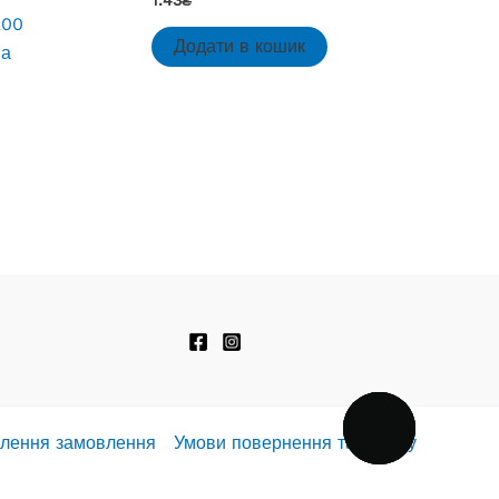
200
Додати в кошик
на
ПЕРЕДЗВОНІТЬ
МЕНІ
лення замовлення
Умови повернення та обміну