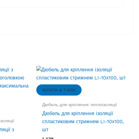
купити в 1 клік
Дюбель для кріплення теплоізоляції
Дюбель для кріплення ізоляції
золяції
спластиковим стрижнем LI-10х100,
яції з
шт
1.43
₴