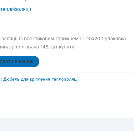
теплоізоляції
ізоляції із пластиковим стрижнем LI-10х200 упаковка
ина утеплювача 145, шт купити.
одати в кошик
я:
Дюбель для кріплення теплоізоляції