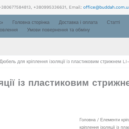
+380677584813, +380995336631, Email:
office@buddah.com.u
х»
Головна сторінка
Доставка і оплата
Статті
овлення
Умови повернення та обміну
Дюбель для кріплення ізоляції із пластиковим стрижнем LI
ції із пластиковим стрижне
Головна
/
Елементи крі
кріплення ізоляції із п