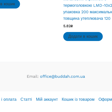
 в кошик
термоголовкою LMD-10х
упаковка 200 максималь
товщина утеплювача 120
5.82
₴
Додати в кошик
Email:
office@buddah.com.ua
 і оплата
Статті
Мій аккаунт
Кошик із товаром
Оформ