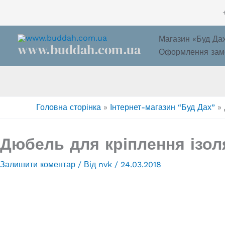
Перейти
до
вмісту
Магазин «Буд Да
www.buddah.com.ua
Оформлення зам
Головна сторінка
»
Інтернет-магазин “Буд Дах”
»
Дюбель для кріплення ізоля
Залишити коментар
/ Від
nvk
/
24.03.2018