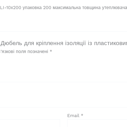
кількість
м LI-10х200 упаковка 200 максимальна товщина утеплювача 
“Дюбель для кріплення ізоляції із пластиков
’язкові поля позначені
*
Email
*