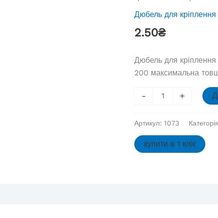
Дюбель для кріплення 
2.50
₴
Дюбель для кріплення 
200 максимальна товщ
Дюбель
-
+
Д
для
кріплення
Артикул:
1073
Категорі
ізоляції
із
купити в 1 клік
пластиковим
стрижнем
LI-
10х200,
шт