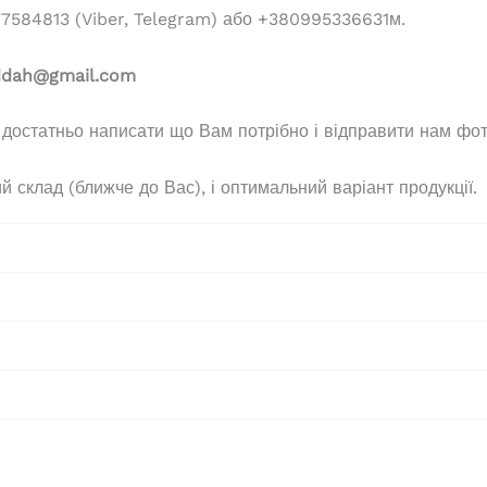
584813 (Viber, Telegram) або +380995336631м.
ddah@gmail.com
 достатньо написати що Вам потрібно і відправити нам фот
 склад (ближче до Вас), і оптимальний варіант продукції.