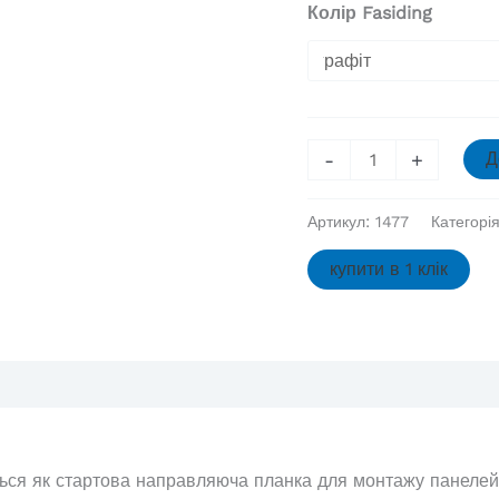
Колір Fasiding
J-
-
+
Д
планка
Айдахо
Артикул:
1477
Категорі
3,05
м,
купити в 1 клік
шт
кількість
ться як стартова направляюча планка для монтажу панелей