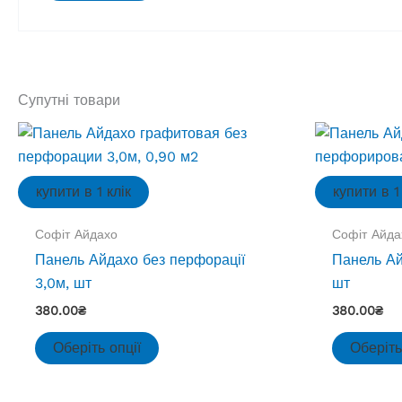
Супутні товари
купити в 1 клік
купити в 1
Софіт Айдахо
Софіт Айда
Панель Айдахо без перфорації
Панель Ай
3,0м, шт
шт
380.00
₴
380.00
₴
Цей
Оберіть опції
Оберіть
товар
має