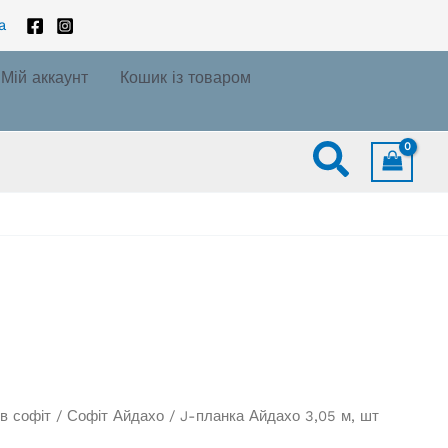
a
Мій аккаунт
Кошик із товаром
Пошук
ів софіт
/
Софіт Айдахо
/ J-планка Айдахо 3,05 м, шт