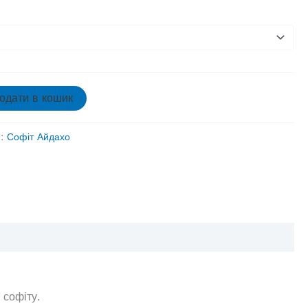
одати в кошик
я:
Софіт Айдахо
 софіту.