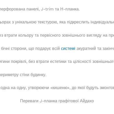
 перфорована панелі, J-trim та Н-планка.
орах з унікальною текстурою, яка підкреслить індивідуаль
 втрати кольору та первісного зовнішнього вигляду на прот
 бічні сторони, що подарує всій
системі
акуратний та закінч
ини покрівлі, без втрати естетики та цілісності зовнішньог
ериметру стіни будинку.
 одна на одну, утворюючи «кишеню», до якої будуть змонтов
Переваги J-планка графітової Айдахо