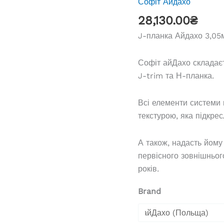
Софіт Айдахо
28,130.00
₴
J-планка Айдахо 3,05
Софіт айДахо складаєт
J-trim та Н-планка.
Всі елементи системи 
текстурою, яка підкрес
А також, надасть йому
первісного зовнішнього
років.
Brand