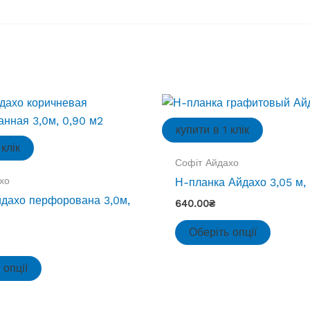
купити в 1 клік
 клік
Софіт Айдахо
хо
Н-планка Айдахо 3,05 м,
дахо перфорована 3,0м,
640.00
₴
Цей
Оберіть опції
товар
Цей
має
 опції
товар
кілька
має
варіант