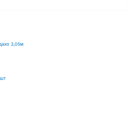
 шт
ів.