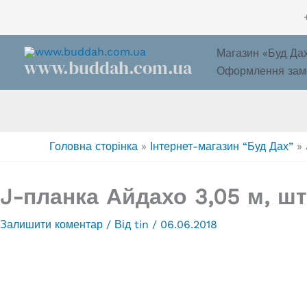
Перейти
до
вмісту
Магазин «Буд Да
www.buddah.com.ua
Оформлення зам
Головна сторінка
»
Інтернет-магазин “Буд Дах”
»
J-планка Айдахо 3,05 м, шт
Залишити коментар
/ Від
tin
/
06.06.2018