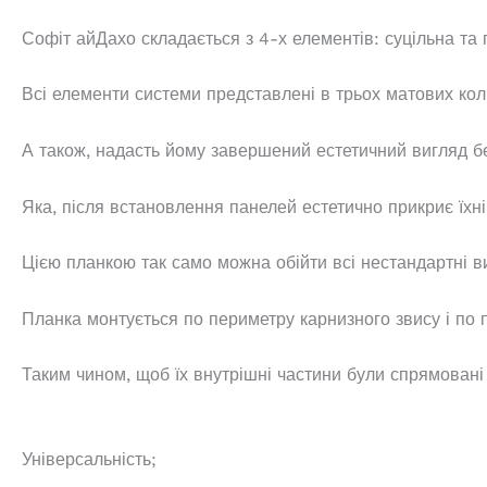
Софіт айДахо складається з 4-х елементів: суцільна та
Всі елементи системи представлені в трьох матових коль
А також, надасть йому завершений естетичний вигляд без
Яка, після встановлення панелей естетично прикриє їхні
Цією планкою так само можна обійти всі нестандартні виг
Планка монтується по периметру карнизного звису і по п
Таким чином, щоб їх внутрішні частини були спрямовані
Універсальність;