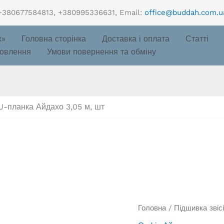
+380677584813, +380995336631, Email:
office@buddah.com.u
х»
Головна сторінка
Доставка і оплата
Статті
овлення
Умови повернення та обміну
J-планка Айдахо 3,05 м, шт
Головна
/
Підшивка звіс