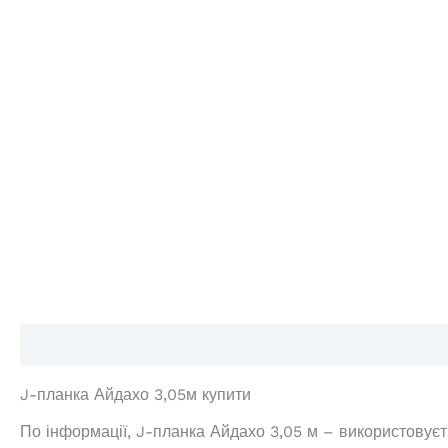
Опис
Додаткова інформація
Відгуки (0)
J-планка Айдахо 3,05м купити
По інформації, J-планка Айдахо 3,05 м – використовує