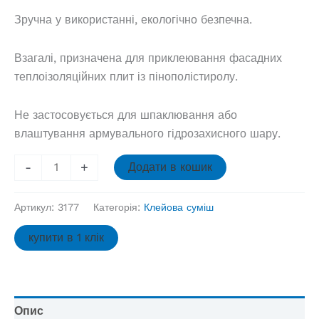
Зручна у використанні, екологічно безпечна.
Взагалі, призначена для приклеювання фасадних
теплоізоляційних плит із пінополістиролу.
Не застосовується для шпаклювання або
влаштування армувального гідрозахисного шару.
Клейова
-
+
Додати в кошик
суміш
Baumit
Артикул:
3177
Категорія:
Клейова суміш
NIVOFIX
25кг,
купити в 1 клік
шт
кількість
Опис