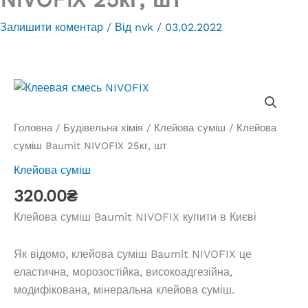
Залишити коментар
/ Від
nvk
/
03.02.2022
Головна
/
Будівельна хімія
/
Клейова суміш
/ Клейова
суміш Baumit NIVOFIX 25кг, шт
Клейова суміш
320.00
₴
Клейова суміш Baumit NIVOFIX купити в Києві
Як відомо, клейова суміш Baumit NIVOFIX це
еластична, морозостійка, високоадгезійна,
модифікована, мінеральна клейова суміш.