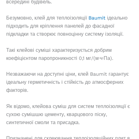
всередині будівель.
Безумовно, клей для теплоізоляції
Baumit
ідеально
підходить для кріплення панелей до фасадної
підкладки та створює повноцінну систему ізоляції.
Такі клейові суміші характеризується добрим
коефіцієнтом паропроникності 0,1 мг/(м·ч·Па).
Незважаючи на доступні ціни, клей Baumit гарантує
ідеальну герметичність і стійкість до атмосферних
факторів.
Як відомо, клейова суміш для систем теплоізоляції є
сухою сумішшю цементу, кварцового піску,
синтетичної смоли та присадка.
Призначені для склеювання теплоізоляційних плит в