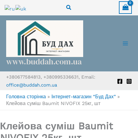
Перейти
Пошук
до
вмісту
www.buddah.com.ua
+380677584813, +380995336631, Email:
office@buddah.com.ua
Головна сторінка
»
Інтернет-магазин “Буд Дах”
»
Клейова суміш Baumit NIVOFIX 25кг, шт
Клейова суміш Baumit
NIVOFIX 25кг, шт