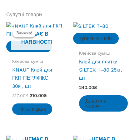
Супутні товари
Знижка!
Знижка!
НЕМАЄ В
купити в 1 клік
НАЯВНОСТІ
купити в 1 клік
Клейова суміш
Клейова суміш
Клей для плитки
KNAUF Клей для
SILTEK Т-80 25кг,
ГКП ПЕРЛФІКС
шт
30кг, шт
240.00
₴
Оригінальна
Поточна
317.00
₴
310.00
₴
Додати в
ціна:
ціна:
кошик
317.00₴.
310.00₴.
Читати далі
НЕМАЄ В
НЕМАЄ В