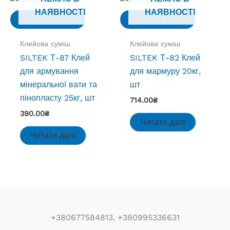
НАЯВНОСТІ
НАЯВНОСТІ
купити в 1 клік
купити в 1 клік
Клейова суміш
Клейова суміш
SILTEK Т-87 Клей
SILTEK Т-82 Клей
для армування
для мармуру 20кг,
мінеральної вати та
шт
пінопласту 25кг, шт
714.00
₴
390.00
₴
Читати далі
Читати далі
+380677584813, +380995336631