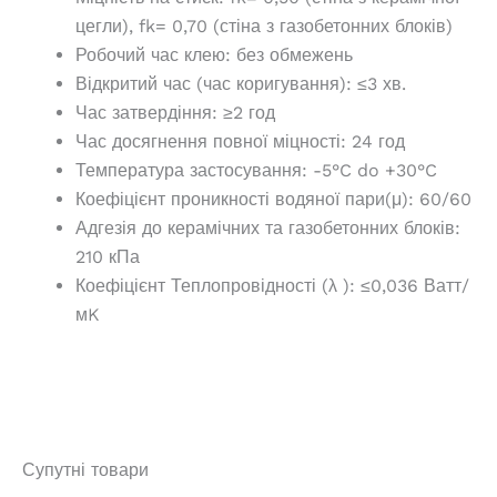
цегли), fk= 0,70 (стіна з газобетонних блоків)
Робочий час клею: без обмежень
Відкритий час (час коригування): ≤3 хв.
Час затвердіння: ≥2 год
Час досягнення повної міцності: 24 год
Температура застосування: -5°C do +30°C
Коефіцієнт проникності водяної пари(μ): 60/60
Адгезія до керамічних та газобетонних блоків:
210 кПа
Коефіцієнт Теплопровідності (λ ): ≤0,036 Ватт/
мK
Супутні товари