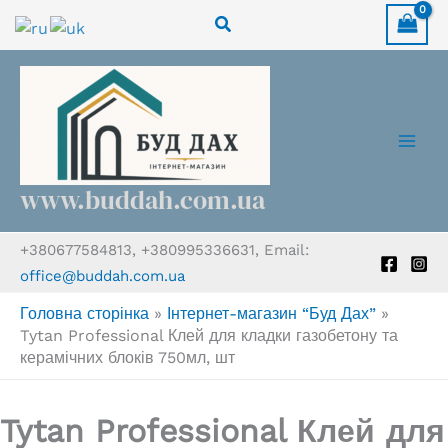
Перейти
Пошук
до
вмісту
www.buddah.com.ua
+380677584813, +380995336631, Email:
office@buddah.com.ua
Головна сторінка
»
Інтернет-магазин “Буд Дах”
»
Tytan Professional Клей для кладки газобетону та
керамічних блоків 750мл, шт
Tytan Professional Клей для