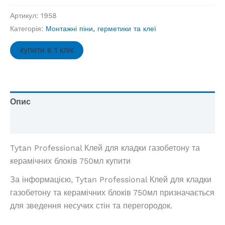
Клей
Артикул:
1958
для
Категорія:
Монтажні піни, герметики та клеї
кладки
газобетону
купити в 1 клік
та
керамічних
блоків
750мл,
Опис
шт
Відгуки (0)
кількість
Tytan Professional Клей для кладки газобетону та
керамічних блоків 750мл купити
За інформацією, Tytan Professional Клей для кладки
газобетону та керамічних блоків 750мл призначається
для зведення несучих стін та перегородок.