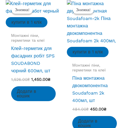
Знижка!
Знижка!
Знижка!
Знижка!
купити в 1 клік
Монтажні піни,
герметики та клеї
Клей-герметик для
купити в 1 клік
фасадних робіт SPS
SOUDABOND
Монтажні піни,
герметики та клеї
чорний 600мл, шт
Піна монтажна
Оригінальна
Поточна
1,526.00
₴
1,450.00
₴
ціна:
ціна:
двокомпонентна
1,526.00₴.
1,450.00₴.
Додати в
Soudafoam 2k
кошик
400мл, шт
Оригінальна
Поточна
484.00
₴
450.00
₴
ціна:
ціна:
484.00₴.
450.00₴.
Додати в
кошик