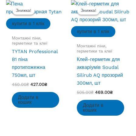
Знижка!
Знижка!
Знижка!
Знижка!
купити в 1 клік
купити в 1 клік
Монтажні піни,
герметики та клеї
Монтажні піни,
герметики та клеї
TYTAN Professional
B1 піна
Клей-герметик для
протипожежна
акваріумів Soudal
750мл, шт
Silirub AQ прозорий
300мл, шт
Оригінальна
Поточна
450.00
₴
427.00
₴
ціна:
ціна:
Оригінальна
Поточна
505.00
₴
469.00
₴
450.00₴.
427.00₴.
Додати в
ціна:
ціна:
кошик
505.00₴.
469.00₴.
Додати в
кошик