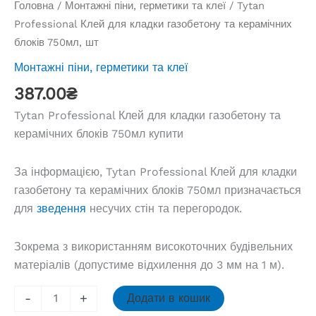
Головна
/
Монтажні піни, герметики та клеї
/ Tytan
Professional Клей для кладки газобетону та керамічних
блоків 750мл, шт
Монтажні піни, герметики та клеї
387.00
₴
Tytan Professional Клей для кладки газобетону та
керамічних блоків 750мл купити
За інформацією, Tytan Professional Клей для кладки
газобетону та керамічних блоків 750мл призначається
для
зведення
несучих стін та перегородок.
Зокрема з використанням високоточних будівельних
матеріалів (допустиме відхилення до 3 мм на 1 м).
Tytan
-
+
Додати в кошик
Professional