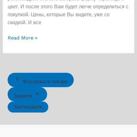
цвет. И после этого Вам будет легче определиться с
покупкой. Цены, которые Вы видите, уже со
скидкой. И все
Интернет-
Read More »
магазин
“Буд
Дах”
предлагает
строительные
Фільтрувати товари
материалы
по
Закрити
оптовым
Застосувати
ценам.