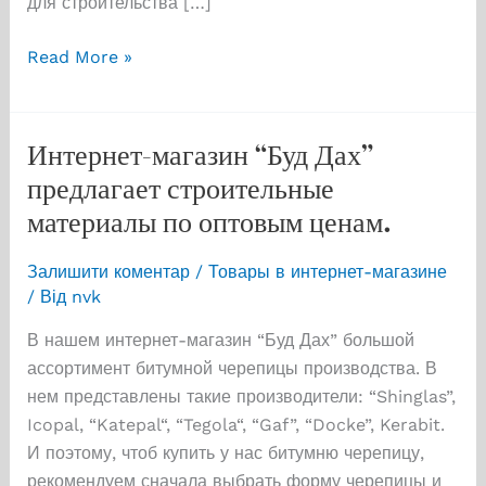
для строительства […]
Строить
Read More »
дом
мечты
легко
Интернет-магазин “Буд Дах”
с
предлагает строительные
“Буд
материалы по оптовым ценам.
Дах”
Залишити коментар
/
Товары в интернет-магазине
/ Від
nvk
В нашем интернет-магазин “Буд Дах” большой
ассортимент битумной черепицы производства. В
нем представлены такие производители: “Shinglas”,
Icopal, “Katepal“, “Tegola“, “Gaf”, “Docke”, Kerabit.
И поэтому, чтоб купить у нас битумню черепицу,
рекомендуем сначала выбрать форму черепицы и