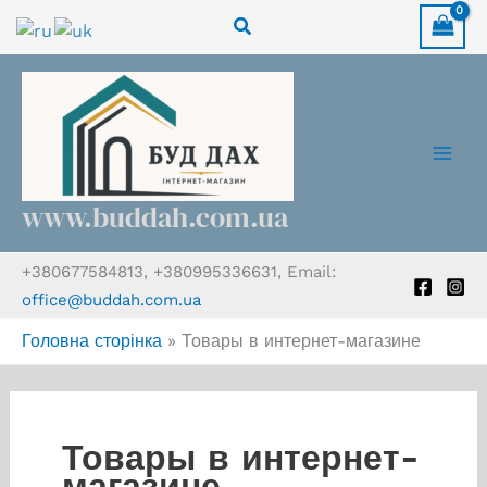
Перейти
Пошук
до
вмісту
www.buddah.com.ua
+380677584813, +380995336631, Email:
office@buddah.com.ua
Головна сторінка
»
Товары в интернет-магазине
Товары в интернет-
магазине