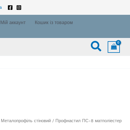
a
Мій аккаунт
Кошик із товаром
Пошук
/
Металопрофіль стіновий
/ Профнастил ПС-8 матполіестер