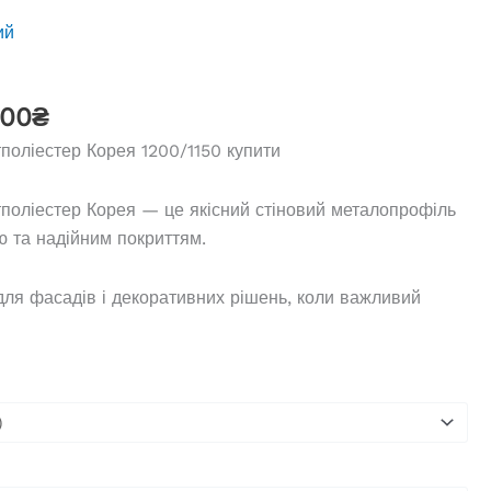
ий
)
Діапазон
.00
₴
цін:
оліестер Корея 1200/1150 купити
від
230.00₴
оліестер Корея — це якісний стіновий металопрофіль
до
ю та надійним покриттям.
270.00₴
ля фасадів і декоративних рішень, коли важливий