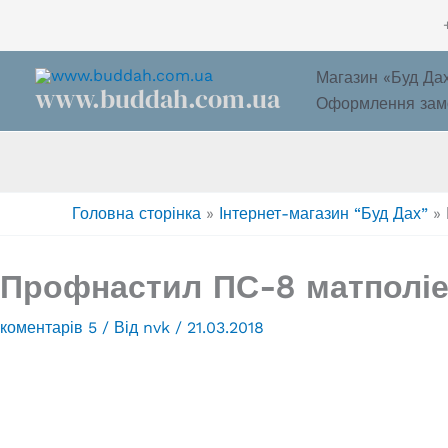
Перейти
до
вмісту
Магазин «Буд Да
www.buddah.com.ua
Оформлення зам
Головна сторінка
»
Інтернет-магазин “Буд Дах”
»
Профнастил ПС-8 матполіес
коментарів 5
/ Від
nvk
/
21.03.2018