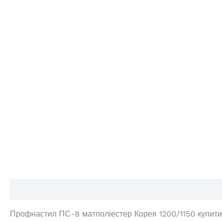
Опис
Додаткова інформація
Відгуки (5)
Профнастил ПС-8 матполіестер Корея 1200/1150 купити