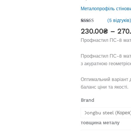
Металопрофіль стінов
(
5
відгуків
Рейтинг
5
230.00
₴
–
270
4.00
з 5
на основі
Профнастил ПС-8 матп
опитування
покупців
Профнастил ПС-8 матп
з акуратною геометріє
Оптимальний варіант д
баланс ціни та якості.
Brand
товщина металу