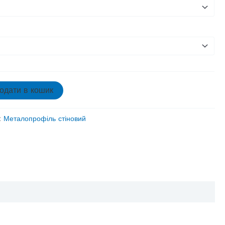
одати в кошик
я:
Металопрофіль стіновий