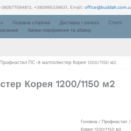
+380677584813, +380995336631, Email:
office@buddah.com.u
х»
Головна сторінка
Доставка і оплата
Статті
овлення
Умови повернення та обміну
Профнастил ПС-8 матполіестер Корея 1200/1150 м2
тер Корея 1200/1150 м2
Головна
/
Профнастил
Корея 1200/1150 м2